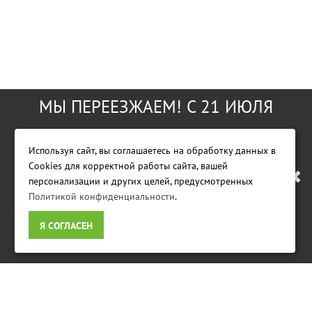
МЫ ПЕРЕЕЗЖАЕМ! С 21 ИЮЛЯ
МАГАЗИН БУДЕТ РАБОТАТЬ ПО
Используя сайт, вы соглашаетесь на обработку данных в
Cookies для корректной работы сайта, вашей
НОВОМУ АДРЕСУ. ПОДРОБНАЯ
персонализации и других целей, предусмотренных
Политикой конфиденциальности
.
ИНФОРМАЦИЯ О ПЕРЕЕЗДЕ
Я СОГЛАСЕН
ПО ССЫЛКЕ
Фирменный магазин GreenWorks Tools
ИНФОРМАЦИЯ