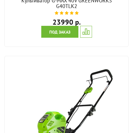
Культиватор G-MAX 40V GREENWORKS
G40TLK2
23990 р.
ПОД ЗАКАЗ