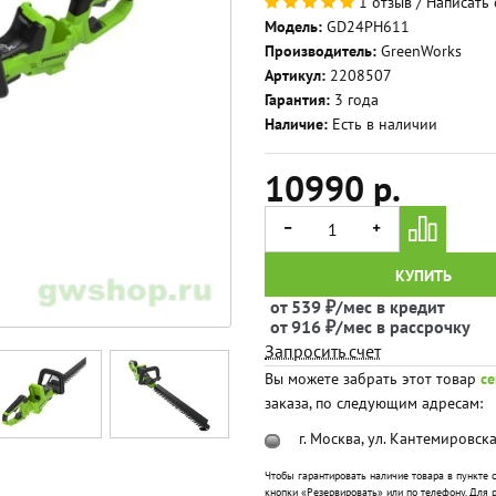
1 отзыв
/
Написать 
Модель:
GD24PH611
Производитель:
GreenWorks
Артикул:
2208507
Гарантия:
3 года
Наличие:
Есть в наличии
10990 р.
КУПИТЬ
от 539 ₽/мес в кредит
от 916 ₽/мес в рассрочку
Запросить счет
Вы можете забрать этот товар
се
заказа, по следующим адресам:
г. Москва, ул. Кантемировска
Чтобы гарантировать наличие товара в пункте
кнопки «Резервировать» или по телефону. Для р