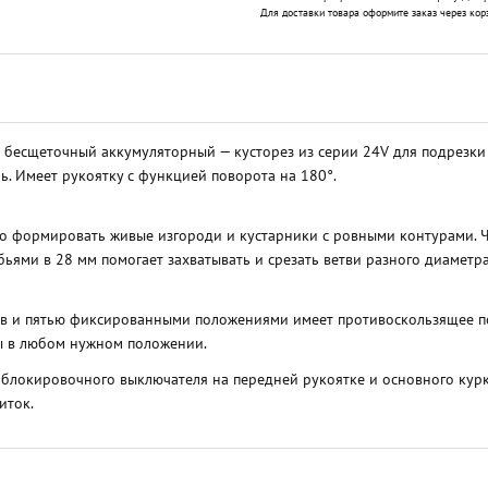
Для доставки товара оформите заказ через кор
бесщеточный аккумуляторный — кусторез из серии 24V для подрезки ку
ь. Имеет рукоятку с функцией поворота на 180°.
но формировать живые изгороди и кустарники с ровными контурами. Ча
бьями в 28 мм помогает захватывать и срезать ветви разного диаметр
ов и пятью фиксированными положениями имеет противоскользящее п
ты в любом нужном положении.
а: блокировочного выключателя на передней рукоятке и основного кур
иток.