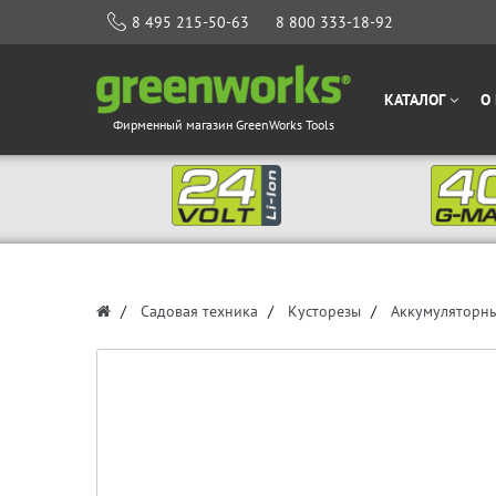
8 495 215-50-63
8 800 333-18-92
КАТАЛОГ
О
Фирменный магазин GreenWorks Tools
Садовая техника
Кусторезы
Аккумуляторны