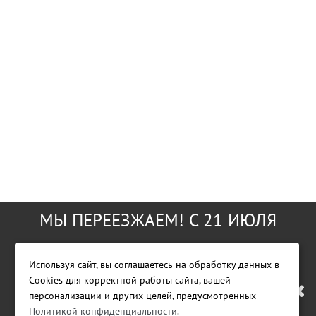
МЫ ПЕРЕЕЗЖАЕМ! С 21 ИЮЛЯ
МАГАЗИН БУДЕТ РАБОТАТЬ ПО
Используя сайт, вы соглашаетесь на обработку данных в
Cookies для корректной работы сайта, вашей
НОВОМУ АДРЕСУ. ПОДРОБНАЯ
персонализации и других целей, предусмотренных
Фирменный магазин GreenWorks Tools
Политикой конфиденциальности
.