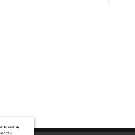
оты сайта,
ьности
.