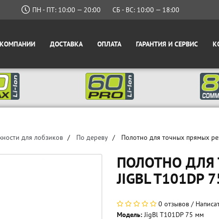
ПН - ПТ: 10:00 — 20:00
СБ - ВС: 10:00 — 18:00
 КОМПАНИИ
ДОСТАВКА
ОПЛАТА
ГАРАНТИЯ И СЕРВИС
К
ности для лобзиков
По дереву
Полотно для точных прямых ре
ПОЛОТНО ДЛЯ
JIGBL T101DP 
0 отзывов
/
Написа
Модель:
JigBl T101DP 75 мм