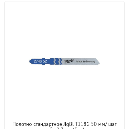
Полотно стандартное JigBl T118G 50 мм/ шаг