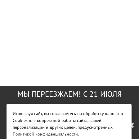
МЫ ПЕРЕЕЗЖАЕМ! С 21 ИЮЛЯ
МАГАЗИН БУДЕТ РАБОТАТЬ ПО
Используя сайт, вы соглашаетесь на обработку данных в
Cookies для корректной работы сайта, вашей
НОВОМУ АДРЕСУ. ПОДРОБНАЯ
Фирменный магазин GreenWorks Tools
персонализации и других целей, предусмотренных
Политикой конфиденциальности
.