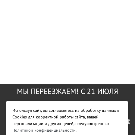
МЫ ПЕРЕЕЗЖАЕМ! С 21 ИЮЛЯ
МАГАЗИН БУДЕТ РАБОТАТЬ ПО
Используя сайт, вы соглашаетесь на обработку данных в
Cookies для корректной работы сайта, вашей
НОВОМУ АДРЕСУ. ПОДРОБНАЯ
Фирменный магазин GreenWorks Tools
персонализации и других целей, предусмотренных
Политикой конфиденциальности
.