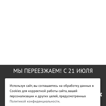
МЫ ПЕРЕЕЗЖАЕМ! С 21 ИЮЛЯ
МАГАЗИН БУДЕТ РАБОТАТЬ ПО
Используя сайт, вы соглашаетесь на обработку данных в
Cookies для корректной работы сайта, вашей
НОВОМУ АДРЕСУ. ПОДРОБНАЯ
персонализации и других целей, предусмотренных
Фирменный магазин GreenWorks Tools
Политикой конфиденциальности
.