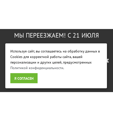
МЫ ПЕРЕЕЗЖАЕМ! С 21 ИЮЛЯ
МАГАЗИН БУДЕТ РАБОТАТЬ ПО
Используя сайт, вы соглашаетесь на обработку данных в
Cookies для корректной работы сайта, вашей
НОВОМУ АДРЕСУ. ПОДРОБНАЯ
персонализации и других целей, предусмотренных
Политикой конфиденциальности
.
Фирменный магазин GreenWorks Tools
ИНФОРМАЦИЯ О ПЕРЕЕЗДЕ
Я СОГЛАСЕН
ПО ССЫЛКЕ
ИНФОРМАЦИЯ
Условия возврата
Доставка
Оплата