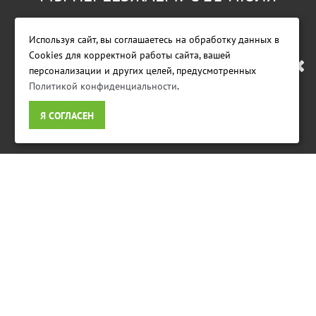
МАГАЗИН БУДЕТ РАБОТАТЬ ПО
Используя сайт, вы соглашаетесь на обработку данных в
Cookies для корректной работы сайта, вашей
НОВОМУ АДРЕСУ. ПОДРОБНАЯ
персонализации и других целей, предусмотренных
Политикой конфиденциальности
.
Фирменный магазин GreenWorks Tools
ИНФОРМАЦИЯ О ПЕРЕЕЗДЕ
Я СОГЛАСЕН
ПО ССЫЛКЕ
ИНФОРМАЦИЯ
Условия возврата
Доставка
Оплата
Гарантия и сервис
Политика конфиденциальности
Пользовательское соглашение
ДОПОЛНИТЕЛЬНО